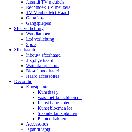
Japandi TV meubels
Rechthoek TV meubels
TV Meubel Met Haard
Gang kast
Gangspiegels
Sfeerverlichting
Wandlampen
Led verlichting
Spots
Sfeerhaarden
Inbouw sfeerhaard
3 zijdige haard
Waterdamp haard
Bio-ethanol haard
Haard accessoires
Decoratie
Kunstplanten
Kunsthaag
vaas-met-kunstbloemen
Kunst hangplaten
Kunst bloemen los
Staande kunstplanten
Planten bakken
Accessoires
Japandi tapijt