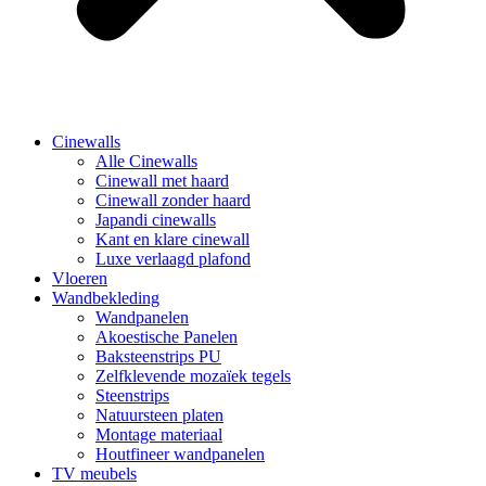
Cinewalls
Alle Cinewalls
Cinewall met haard
Cinewall zonder haard
Japandi cinewalls
Kant en klare cinewall
Luxe verlaagd plafond
Vloeren
Wandbekleding
Wandpanelen
Akoestische Panelen
Baksteenstrips PU
Zelfklevende mozaïek tegels
Steenstrips
Natuursteen platen
Montage materiaal
Houtfineer wandpanelen
TV meubels