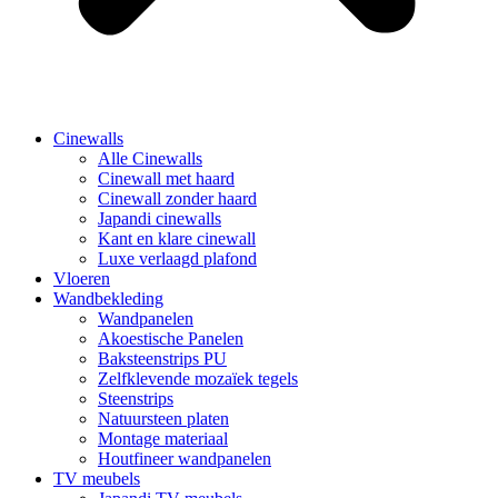
Cinewalls
Alle Cinewalls
Cinewall met haard
Cinewall zonder haard
Japandi cinewalls
Kant en klare cinewall
Luxe verlaagd plafond
Vloeren
Wandbekleding
Wandpanelen
Akoestische Panelen
Baksteenstrips PU
Zelfklevende mozaïek tegels
Steenstrips
Natuursteen platen
Montage materiaal
Houtfineer wandpanelen
TV meubels