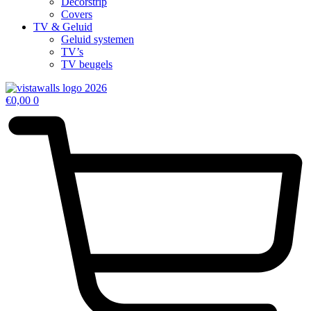
Decorstrip
Covers
TV & Geluid
Geluid systemen
TV’s
TV beugels
€
0,00
0