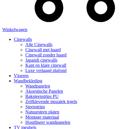
Winkelwagen
Cinewalls
Alle Cinewalls
Cinewall met haard
Cinewall zonder haard
Japandi cinewalls
Kant en klare cinewall
Luxe verlaagd plafond
Vloeren
Wandbekleding
Wandpanelen
Akoestische Panelen
Baksteenstrips PU
Zelfklevende mozaïek tegels
Steenstrips
Natuursteen platen
Montage materiaal
Houtfineer wandpanelen
TV meubels