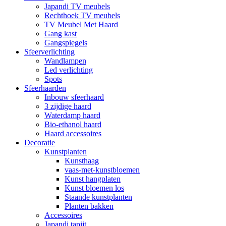
Japandi TV meubels
Rechthoek TV meubels
TV Meubel Met Haard
Gang kast
Gangspiegels
Sfeerverlichting
Wandlampen
Led verlichting
Spots
Sfeerhaarden
Inbouw sfeerhaard
3 zijdige haard
Waterdamp haard
Bio-ethanol haard
Haard accessoires
Decoratie
Kunstplanten
Kunsthaag
vaas-met-kunstbloemen
Kunst hangplaten
Kunst bloemen los
Staande kunstplanten
Planten bakken
Accessoires
Japandi tapijt