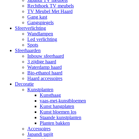
Japandi TV meubels
Rechthoek TV meubels
TV Meubel Met Haard
Gang kast
Gangspiegels
Sfeerverlichting
Wandlampen
Led verlichting
Spots
Sfeerhaarden
Inbouw sfeerhaard
3 zijdige haard
Waterdamp haard
Bio-ethanol haard
Haard accessoires
Decoratie
Kunstplanten
Kunsthaag
vaas-met-kunstbloemen
Kunst hangplaten
Kunst bloemen los
Staande kunstplanten
Planten bakken
Accessoires
Japandi tapijt