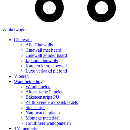
Winkelwagen
Cinewalls
Alle Cinewalls
Cinewall met haard
Cinewall zonder haard
Japandi cinewalls
Kant en klare cinewall
Luxe verlaagd plafond
Vloeren
Wandbekleding
Wandpanelen
Akoestische Panelen
Baksteenstrips PU
Zelfklevende mozaïek tegels
Steenstrips
Natuursteen platen
Montage materiaal
Houtfineer wandpanelen
TV meubels