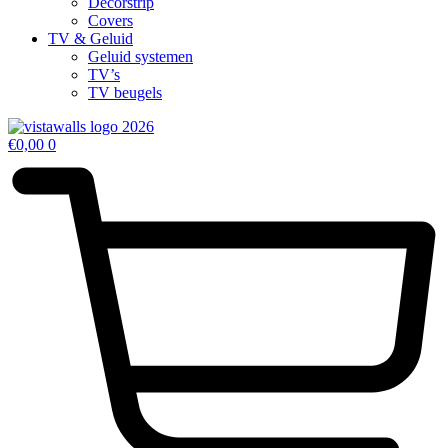
Decorstrip
Covers
TV & Geluid
Geluid systemen
TV’s
TV beugels
€
0,00
0