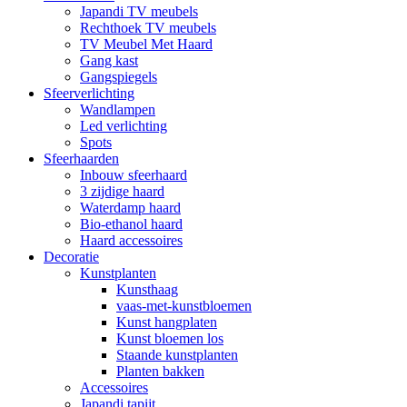
Japandi TV meubels
Rechthoek TV meubels
TV Meubel Met Haard
Gang kast
Gangspiegels
Sfeerverlichting
Wandlampen
Led verlichting
Spots
Sfeerhaarden
Inbouw sfeerhaard
3 zijdige haard
Waterdamp haard
Bio-ethanol haard
Haard accessoires
Decoratie
Kunstplanten
Kunsthaag
vaas-met-kunstbloemen
Kunst hangplaten
Kunst bloemen los
Staande kunstplanten
Planten bakken
Accessoires
Japandi tapijt