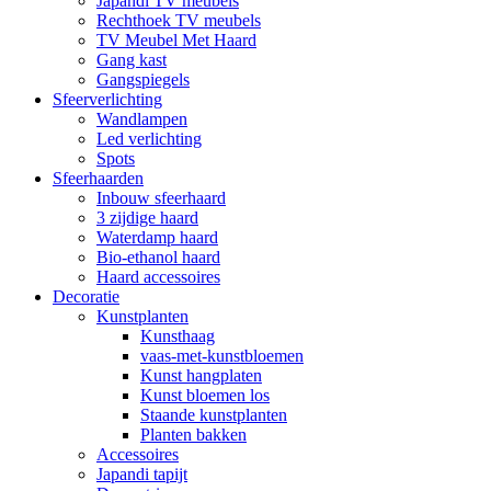
Japandi TV meubels
Rechthoek TV meubels
TV Meubel Met Haard
Gang kast
Gangspiegels
Sfeerverlichting
Wandlampen
Led verlichting
Spots
Sfeerhaarden
Inbouw sfeerhaard
3 zijdige haard
Waterdamp haard
Bio-ethanol haard
Haard accessoires
Decoratie
Kunstplanten
Kunsthaag
vaas-met-kunstbloemen
Kunst hangplaten
Kunst bloemen los
Staande kunstplanten
Planten bakken
Accessoires
Japandi tapijt