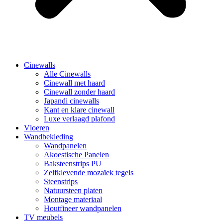
Cinewalls
Alle Cinewalls
Cinewall met haard
Cinewall zonder haard
Japandi cinewalls
Kant en klare cinewall
Luxe verlaagd plafond
Vloeren
Wandbekleding
Wandpanelen
Akoestische Panelen
Baksteenstrips PU
Zelfklevende mozaïek tegels
Steenstrips
Natuursteen platen
Montage materiaal
Houtfineer wandpanelen
TV meubels