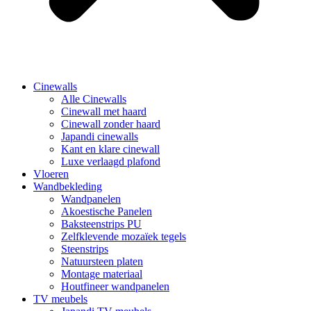
Cinewalls
Alle Cinewalls
Cinewall met haard
Cinewall zonder haard
Japandi cinewalls
Kant en klare cinewall
Luxe verlaagd plafond
Vloeren
Wandbekleding
Wandpanelen
Akoestische Panelen
Baksteenstrips PU
Zelfklevende mozaïek tegels
Steenstrips
Natuursteen platen
Montage materiaal
Houtfineer wandpanelen
TV meubels