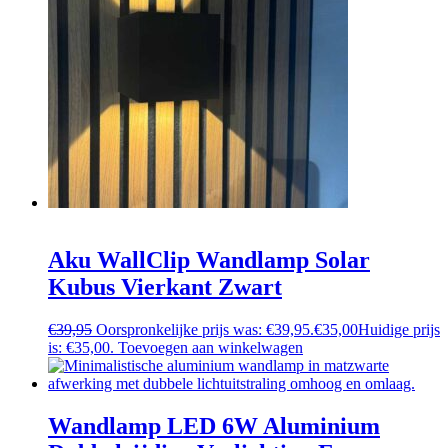
Aku WallClip Wandlamp Solar
Kubus Vierkant Zwart
€
39,95
Oorspronkelijke prijs was: €39,95.
€
35,00
Huidige prijs
is: €35,00.
Toevoegen aan winkelwagen
Wandlamp LED 6W Aluminium