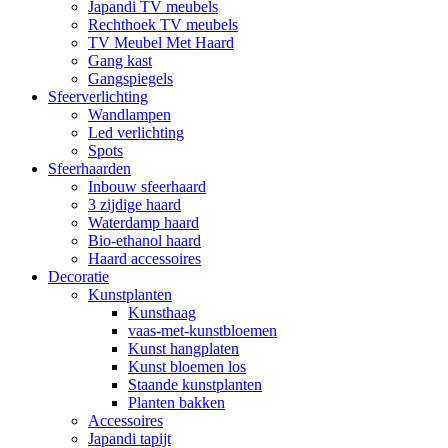
Japandi TV meubels
Rechthoek TV meubels
TV Meubel Met Haard
Gang kast
Gangspiegels
Sfeerverlichting
Wandlampen
Led verlichting
Spots
Sfeerhaarden
Inbouw sfeerhaard
3 zijdige haard
Waterdamp haard
Bio-ethanol haard
Haard accessoires
Decoratie
Kunstplanten
Kunsthaag
vaas-met-kunstbloemen
Kunst hangplaten
Kunst bloemen los
Staande kunstplanten
Planten bakken
Accessoires
Japandi tapijt